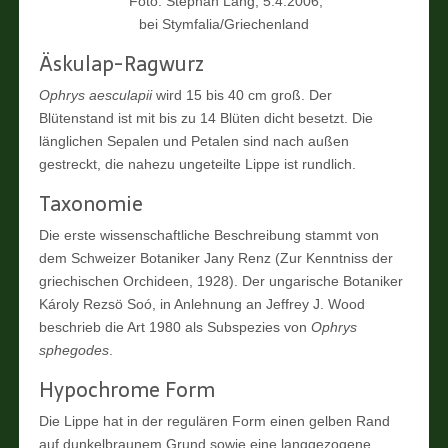
Foto: Stephan Lang, 5.4.2006,
bei Stymfalia/Griechenland
Äskulap-Ragwurz
Ophrys aesculapii
wird 15 bis 40 cm groß. Der
Blütenstand ist mit bis zu 14 Blüten dicht besetzt. Die
länglichen Sepalen und Petalen sind nach außen
gestreckt, die nahezu ungeteilte Lippe ist rundlich.
Taxonomie
Die erste wissenschaftliche Beschreibung stammt von
dem Schweizer Botaniker Jany Renz (Zur Kenntniss der
griechischen Orchideen, 1928). Der ungarische Botaniker
Károly Rezsö Soó, in Anlehnung an Jeffrey J. Wood
beschrieb die Art 1980 als Subspezies von
Ophrys
sphegodes
.
Hypochrome Form
Die Lippe hat in der regulären Form einen gelben Rand
auf dunkelbraunem Grund sowie eine langgezogene