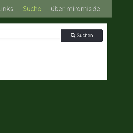
Links
Suche
über miramis.de
Suchen