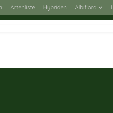
n
Artenliste
Hybriden
Albiflora