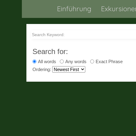
Einführung
Exkursione
Search for:
All words
Any words
Exact Phrase
Ordering: