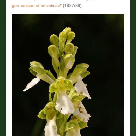
germanicae et helveticae
" (1837/38).