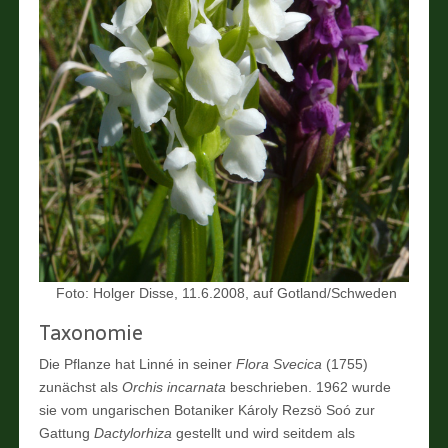
Foto: Holger Disse, 11.6.2008, auf Gotland/Schweden
Taxonomie
Die Pflanze hat Linné in seiner
Flora Svecica
(1755)
zunächst als
Orchis incarnata
beschrieben. 1962 wurde
sie vom ungarischen Botaniker Károly Rezsö Soó zur
Gattung
Dactylorhiza
gestellt und wird seitdem als