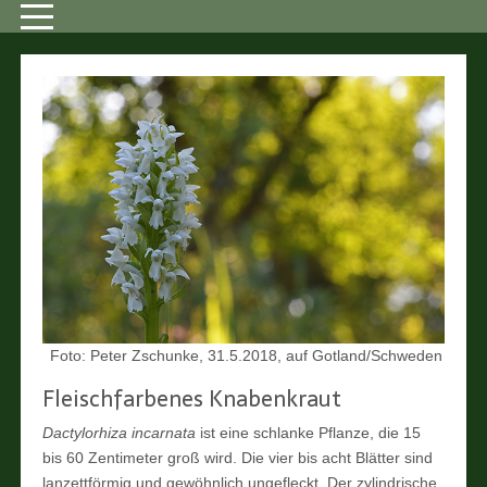
Foto: Peter Zschunke, 31.5.2018, auf Gotland/Schweden
Fleischfarbenes Knabenkraut
Dactylorhiza incarnata
ist eine schlanke Pflanze, die 15
bis 60 Zentimeter groß wird. Die vier bis acht Blätter sind
lanzettförmig und gewöhnlich ungefleckt. Der zylindrische