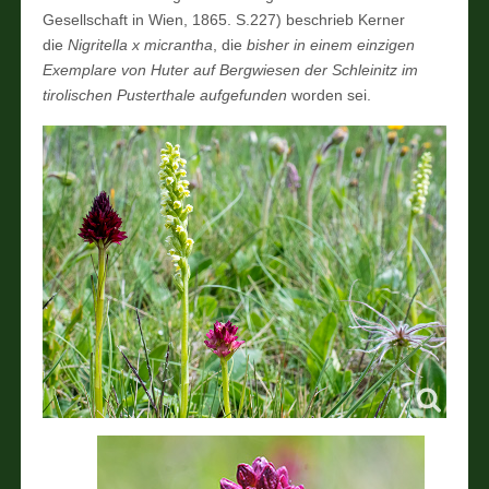
Gesellschaft in Wien, 1865. S.227) beschrieb Kerner
die
Nigritella x micrantha
, die
bisher in einem einzigen
Exemplare von Huter auf Bergwiesen der Schleinitz im
tirolischen Pusterthale aufgefunden
worden sei.