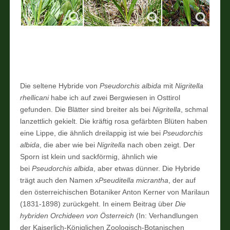
Die seltene Hybride von
Pseudorchis albida
mit
Nigritella
rhellicani
habe ich auf zwei Bergwiesen in Osttirol
gefunden. Die Blätter sind breiter als bei
Nigritella
, schmal
lanzettlich gekielt. Die kräftig rosa gefärbten Blüten haben
eine Lippe, die ähnlich dreilappig ist wie bei
Pseudorchis
albida
, die aber wie bei
Nigritella
nach oben zeigt. Der
Sporn ist klein und sackförmig, ähnlich wie
bei
Pseudorchis albida
, aber etwas dünner. Die Hybride
trägt auch den Namen x
Pseuditella micrantha
, der auf
den österreichischen Botaniker Anton Kerner von Marilaun
(1831-1898) zurückgeht. In einem Beitrag über
Die
hybriden Orchideen von Österreich
(In: Verhandlungen
der Kaiserlich-Königlichen Zoologisch-Botanischen