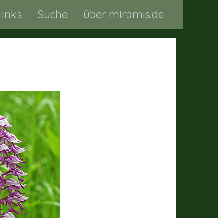
Links
Suche
über miramis.de